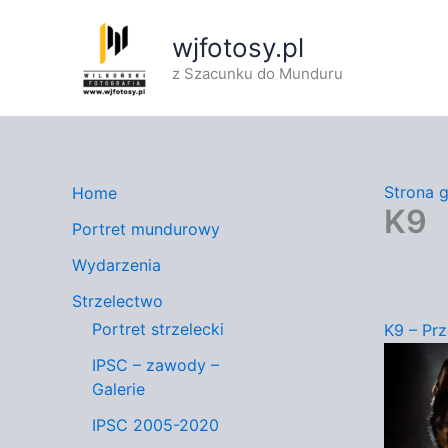
Przejdź
do
wjfotosy.pl
treści
z Szacunku do Munduru
Strona 
Home
K9
Portret mundurowy
Wydarzenia
Strzelectwo
Portret strzelecki
K9 – Pr
IPSC – zawody –
Galerie
IPSC 2005-2020