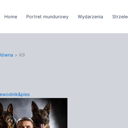
Home
Portret mundurowy
Wydarzenia
Strzel
główna
K9
zewodnik&pies