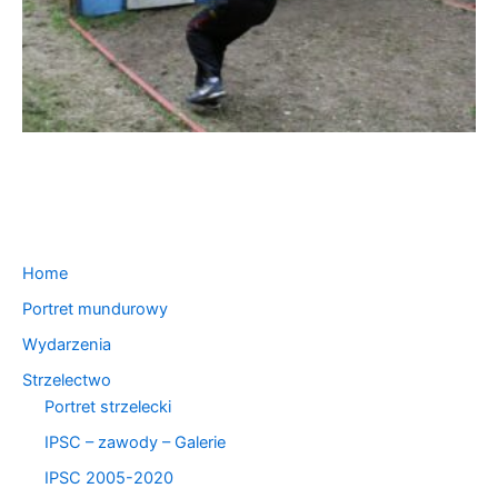
Home
Portret mundurowy
Wydarzenia
Strzelectwo
Portret strzelecki
IPSC – zawody – Galerie
IPSC 2005-2020