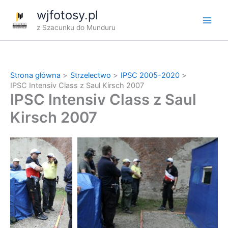
Przejdź
wjfotosy.pl
do
z Szacunku do Munduru
treści
Strona główna
Strzelectwo
IPSC 2005-2020
IPSC Intensiv Class z Saul Kirsch 2007
IPSC Intensiv Class z Saul
Kirsch 2007