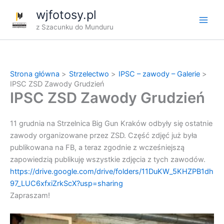
Przejdź
wjfotosy.pl
do
z Szacunku do Munduru
treści
Strona główna
Strzelectwo
IPSC – zawody – Galerie
IPSC ZSD Zawody Grudzień
IPSC ZSD Zawody Grudzień
11 grudnia na
Strzelnica Big Gun Kraków
odbyły się ostatnie
zawody organizowane przez
ZSD
. Część zdjęć już była
publikowana na FB, a teraz zgodnie z wcześniejszą
zapowiedzią publikuję wszystkie zdjęcia z tych zawodów.
https://drive.google.com/drive/folders/11DuKW_5KHZPB1dh
97_LUC6xfxiZrkScX?usp=sharing
Zapraszam!