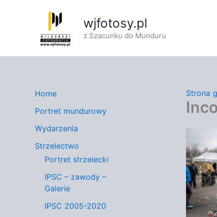
Przejdź
do
wjfotosy.pl
treści
z Szacunku do Munduru
Strona 
Home
Inc
Portret mundurowy
Wydarzenia
Strzelectwo
Portret strzelecki
IPSC – zawody –
Galerie
IPSC 2005-2020