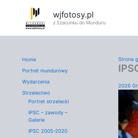
Przejdź
do
wjfotosy.pl
treści
z Szacunku do Munduru
Strona 
Home
IPSC
Portret mundurowy
Wydarzenia
2026 Gr
Strzelectwo
Portret strzelecki
IPSC – zawody –
Galerie
IPSC 2005-2020