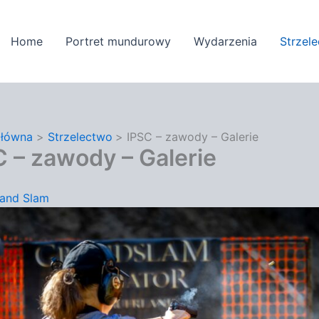
Home
Portret mundurowy
Wydarzenia
Strzel
główna
Strzelectwo
IPSC – zawody – Galerie
 – zawody – Galerie
and Slam